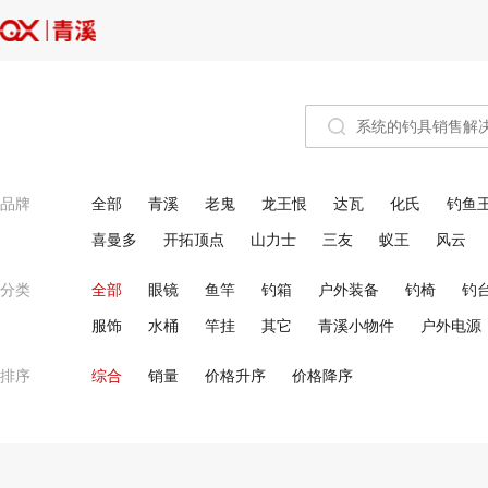
品牌
全部
青溪
老鬼
龙王恨
达瓦
化氏
钓鱼
喜曼多
开拓顶点
山力士
三友
蚁王
风云
分类
全部
眼镜
鱼竿
钓箱
户外装备
钓椅
钓
服饰
水桶
竿挂
其它
青溪小物件
户外电源
排序
综合
销量
价格升序
价格降序