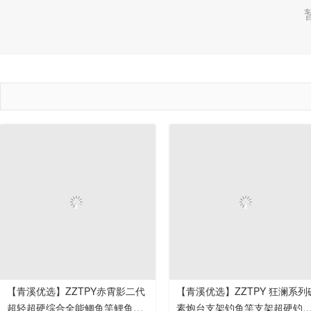
【青溪优选】ZZTPY赤霄影二代
【青溪优选】ZZTPY 狂澜系列碳
超轻超硬综合全能鲫鱼竿鲤鱼竿
素炮台支架钓鱼竿支架超硬钓