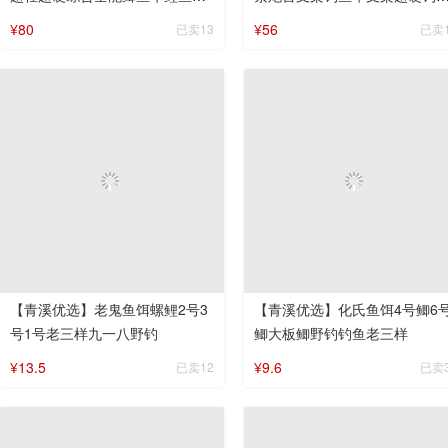
台钓竿休闲湖库钓竿
支架架竿便携挂竿防水
¥80
¥56
已卖13
已卖
【青溪优选】老鬼鱼饵螺鲤2号3
【青溪优选】化氏鱼饵4号鲫6
号1号老三样九一八野钓
鲫大板鲫野钓钓鱼老三样
¥13.5
¥9.6
已卖12
已卖