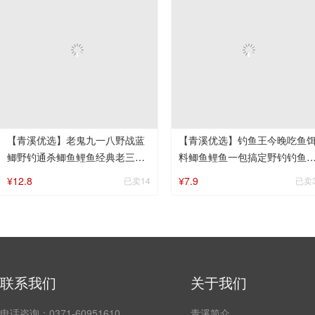
【青溪优选】老鬼九一八野战蓝
【青溪优选】钓鱼王今晚吃鱼
鲫野钓通杀鲫鱼鲤鱼经典老三样
料鲫鱼鲤鱼一包搞定野钓钓鱼
鱼饵钓鱼饵料
三样
¥12.8
¥7.9
已卖14
已卖
联系我们
关于我们
电话咨询：0371-60951610
青溪简介