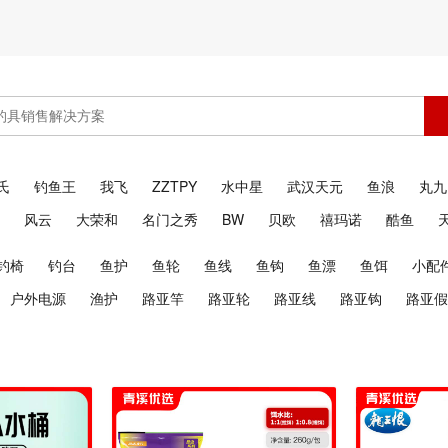
氏
钓鱼王
我飞
ZZTPY
水中星
武汉天元
鱼浪
丸九
风云
大荣和
名门之秀
BW
贝欧
禧玛诺
酷鱼
钓椅
钓台
鱼护
鱼轮
鱼线
鱼钩
鱼漂
鱼饵
小配
户外电源
渔护
路亚竿
路亚轮
路亚线
路亚钩
路亚假