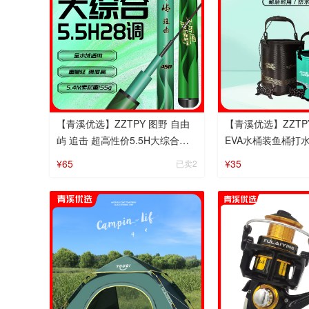
【青溪优选】ZZTPY 图野 自由
【青溪优选】ZZTP
屿 追击 超高性价5.5H大综合钓
EVA水桶装鱼桶打
竿
桶
¥65
¥35
已卖2