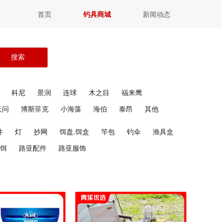
首页
钓具商城
新闻动态
搜索
科尼
景润
连球
木之目
福来鹰
天问
博斯菲克
小海藻
海伯
泰昂
其他
件
灯
抄网
饵盘.饵盒
竿包
钓伞
渔具盒
饵
路亚配件
路亚服饰