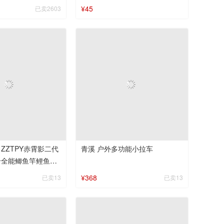
套装网头抄网杆
¥45
已卖2603
ZZTPY赤霄影二代
青溪 户外多功能小拉车
合全能鲫鱼竿鲤鱼竿
湖库钓竿
¥368
已卖13
已卖13