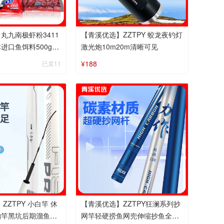
丸九南极虾粉3411
【青溪优选】ZZTPY 蛟龙夜钓灯
进口鱼饵料500g浓
激光炮10m20m清晰可见
加剂
¥188
已卖11
PY 小白竿 休
【青溪优选】ZZTPY狂澜系列抄
钓竿黑坑后期溜鱼鲢
网竿轻硬捞鱼网兜伸缩抄鱼全套