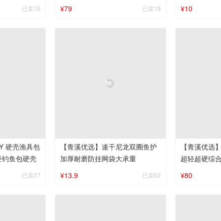
鱼大物
¥79
¥10
已卖15
已卖19
具包
【青溪优选】速干尼龙双圈鱼护
【青溪优选】
轻钓鱼包硬壳
加厚耐磨防挂网袋大承重
超轻超硬综
台钓竿休闲
¥13.9
¥80
已卖27
已卖62