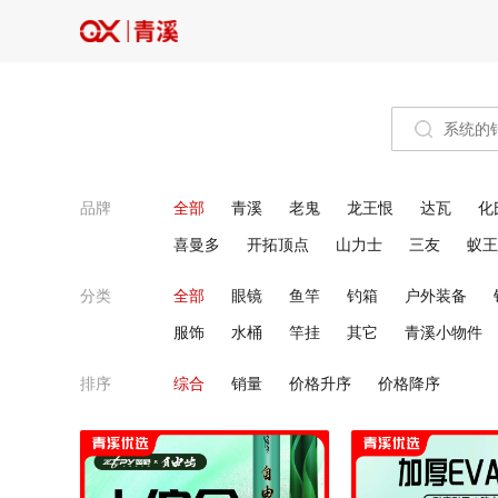
品牌
全部
青溪
老鬼
龙王恨
达瓦
化
喜曼多
开拓顶点
山力士
三友
蚁王
分类
全部
眼镜
鱼竿
钓箱
户外装备
服饰
水桶
竿挂
其它
青溪小物件
排序
综合
销量
价格升序
价格降序