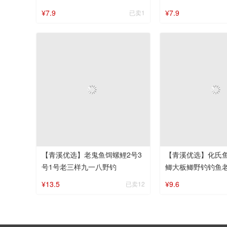
鬼黑鲢3代
腥饵料鲫鱼饵料
¥7.9
¥7.9
已卖1
【青溪优选】老鬼鱼饵螺鲤2号3
【青溪优选】化氏鱼
号1号老三样九一八野钓
鲫大板鲫野钓钓鱼
¥13.5
¥9.6
已卖12