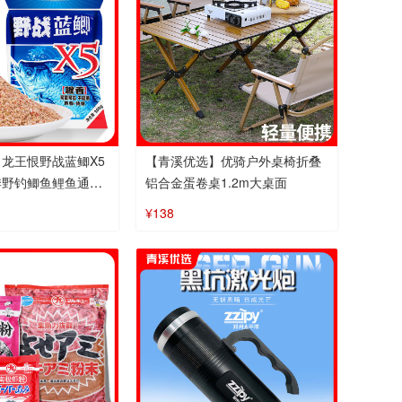
龙王恨野战蓝鲫X5
【青溪优选】优骑户外桌椅折叠
季野钓鲫鱼鲤鱼通用
铝合金蛋卷桌1.2m大桌面
¥138