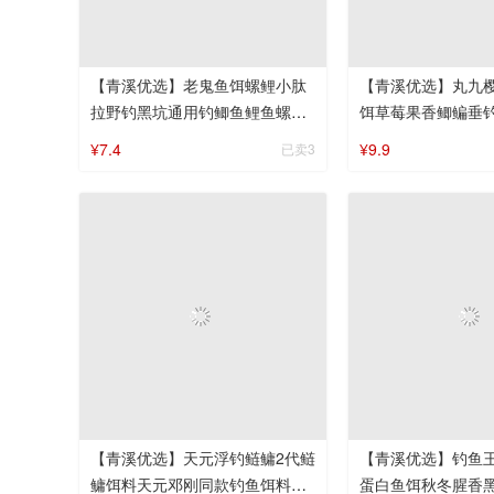
【青溪优选】老鬼鱼饵螺鲤小肽
【青溪优选】丸九
拉野钓黑坑通用钓鲫鱼鲤鱼螺鲤
饵草莓果香鲫鳊垂
小肽蛋白拉个球
搓饵拉饵
¥7.4
¥9.9
已卖3
【青溪优选】天元浮钓鲢鳙2代鲢
【青溪优选】钓鱼王地
鳙饵料天元邓刚同款钓鱼饵料老
蛋白鱼饵秋冬腥香