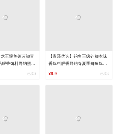
】龙王恨鱼饵蓝鲫青
【青溪优选】钓鱼王疯钓鲫本味
新品腥香饵料野钓黑坑
香饵料腥香野钓春夏季鲫鱼饵料
合饵料
通杀套餐配方鱼食
¥9.9
已卖8
已卖5