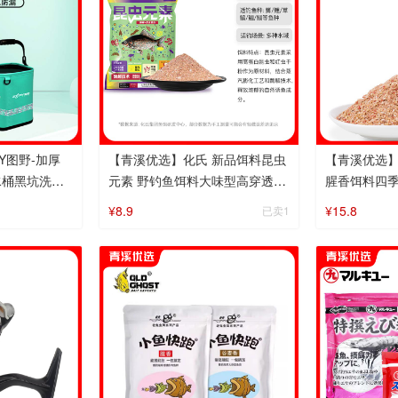
Y图野-加厚
【青溪优选】化氏 新品饵料昆虫
【青溪优选】
水桶黑坑洗手
元素 野钓鱼饵料大味型高穿透强
腥香饵料四
聚鱼久留鱼钓鱼饵
型鱼饵
¥8.9
¥15.8
已卖1