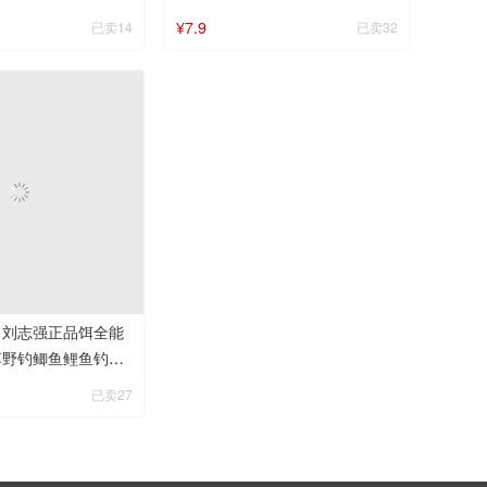
料
三样
¥7.9
已卖14
已卖32
】刘志强正品饵全能
饵野钓鲫鱼鲤鱼钓鱼
具通杀
已卖27