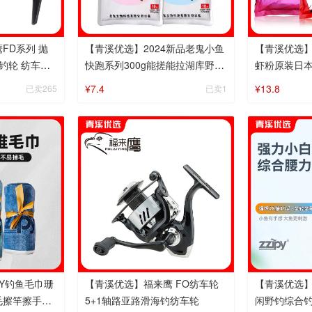
FD系列 抛
【青溪优选】2024新品老鬼小鱼
【青溪优选】
钓轮 纺车轮
快跑系列300g能搓能拉湖库野钓
虾粉原装日本
通杀一包搞定鱼饵
腥味小药添
¥7.4
¥13.8
已卖265
已卖1
PY钓鱼毛巾珊
【青溪优选】福来鹰 FO纺车轮
【青溪优选】 ZZT
毛擦竿擦手擦
5+1轴路亚路滑海钓纺车轮
闲野钓综合