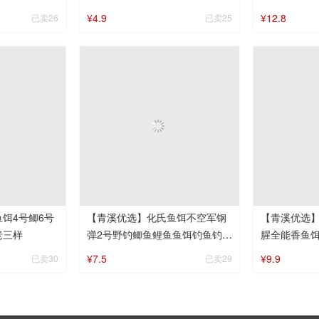
鱼饵钓鱼饵
¥4.9
¥12.8
已卖26
已卖25
饵4号鲫6号
【青溪优选】化氏鱼饵不空军钢
【青溪优选
老三样
弹2号野钓鲫鱼鲤鱼鱼饵钓鱼钓具
腥全能香鱼
鲢鳙
草鱼鲢鳙钓
¥7.5
¥9.9
已卖30
已卖29