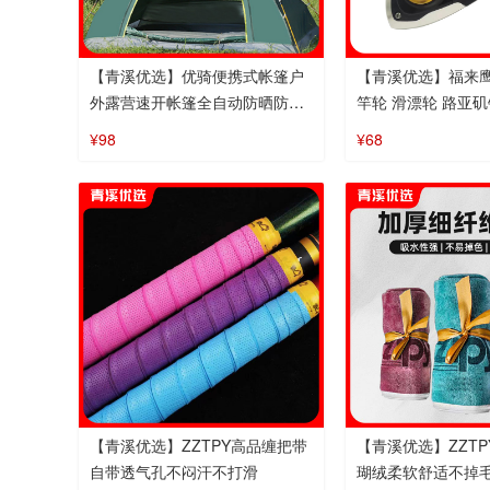
【青溪优选】优骑便携式帐篷户
【青溪优选】福来鹰
外露营速开帐篷全自动防晒防雨
竿轮 滑漂轮 路亚矶
加厚帐篷沙滩帐
路亚轮
¥98
¥68
【青溪优选】ZZTPY高品缠把带
【青溪优选】ZZT
自带透气孔不闷汗不打滑
瑚绒柔软舒适不掉