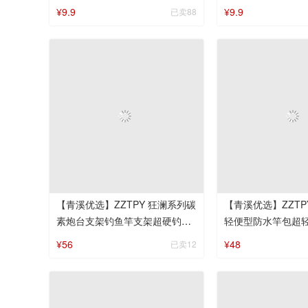
钓箱
¥9.9
¥9.9
已卖88
【青溪优选】ZZTPY 狂澜系列碳
【青溪优选】ZZTPY 硬壳渔
素炮台支架钓鱼竿支架超硬钓箱
轻便型防水竿包超
支架架竿便携挂竿防水
¥56
¥48
已卖12