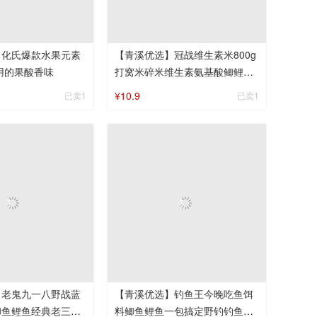
】化氏爆款水果元素
【青溪优选】冠战维生素米800g
正用的果酸香味
打窝米碎米维生素氨基酸鲫鲤草
编饵料诱鱼
¥10.9
已卖1
已卖1
】老鬼九一八野战蓝
【青溪优选】钓鱼王今晚吃鱼饵
鲫鱼鲤鱼经典老三样
料鲫鱼鲤鱼一包搞定野钓钓鱼老