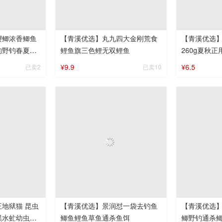
樱鲫浓香鲫鱼
【青溪优选】丸九四大金刚荒食
【青溪优选
钓野钓春夏季
鲤鱼旗三色鲤无双鲤鱼
260g夏秋
¥9.9
¥6.5
已卖2
已卖10
狱猫 昆虫
【青溪优选】景润怼一袋去钓鱼
【青溪优选
黑水虻幼虫浓
鲫鱼鲤鱼草鱼通杀鱼饵
鲫野钓通杀