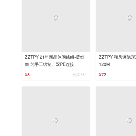
ZZTPY 21年新品休闲线组-蓝鲸
ZZTPY 和风渡隐
舞 纯手工绑制、双PE连接
120M
¥8
¥72
已卖784