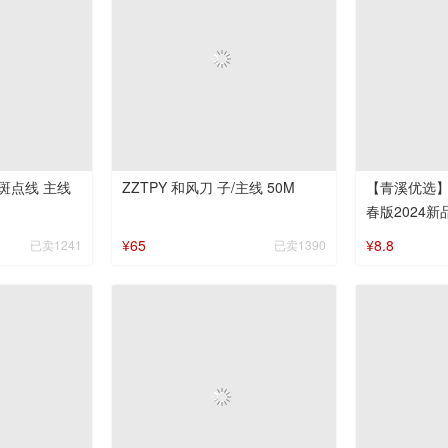
形斑点线 主线
ZZTPY 和风刀 子/主线 50M
【青溪优选
春版2024
鲫鲤草鱼综
¥65
¥8.8
已卖1241
已卖1390