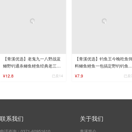
【青溪优选】老鬼九一八野战蓝
【青溪优选】钓鱼王今晚吃鱼
鲫野钓通杀鲫鱼鲤鱼经典老三样
料鲫鱼鲤鱼一包搞定野钓钓鱼
鱼饵钓鱼饵料
三样
¥12.8
¥7.9
已卖14
已卖
联系我们
关于我们
电话咨询：0371-60951610
青溪简介