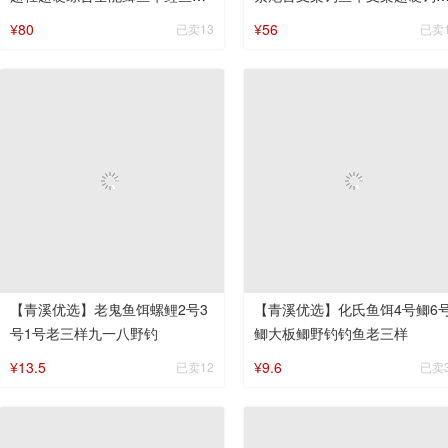
台钓竿休闲湖库钓竿
支架架竿便携挂竿防水
¥80
¥56
已卖13
已卖
【青溪优选】老鬼鱼饵螺鲤2号3
【青溪优选】化氏鱼饵4号鲫6
号1号老三样九一八野钓
鲫大板鲫野钓钓鱼老三样
¥13.5
¥9.6
已卖12
已卖