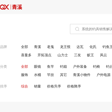
品牌
全部
青溪
老鬼
龙王恨
达瓦
化氏
钓鱼
喜曼多
开拓顶点
山力士
三友
蚁王
风云
分类
全部
眼镜
鱼竿
钓箱
户外装备
钓椅
钓
服饰
水桶
竿挂
其它
青溪小物件
户外电源
排序
综合
销量
价格升序
价格降序