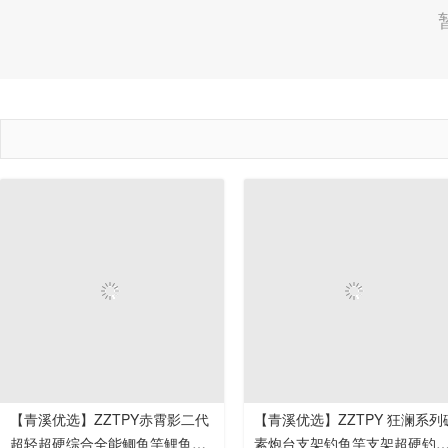
【青溪优选】ZZTPY赤霄影二代
【青溪优选】ZZTPY 狂澜系列碳
超轻超硬综合全能鲫鱼竿鲤鱼竿
素炮台支架钓鱼竿支架超硬钓